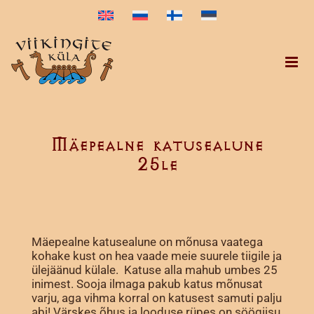
Skip
to
content
Mäepealne katusealune
25le
Mäepealne katusealune on mõnusa vaatega
kohake kust on hea vaade meie suurele tiigile ja
ülejäänud külale. Katuse alla mahub umbes 25
inimest. Sooja ilmaga pakub katus mõnusat
varju, aga vihma korral on katusest samuti palju
abi! Värskes õhus ja looduse rüpes on söögiisu