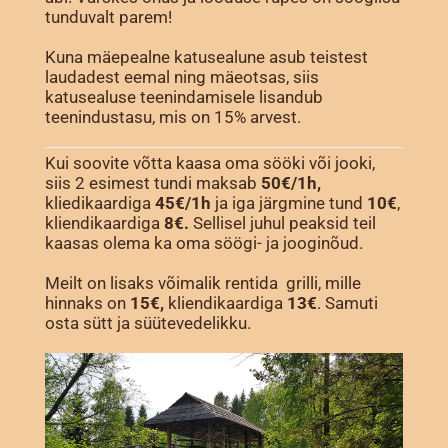
tunduvalt parem!
Kuna mäepealne katusealune asub teistest
laudadest eemal ning mäeotsas, siis
katusealuse teenindamisele lisandub
teenindustasu, mis on 15% arvest.
Kui soovite võtta kaasa oma sööki või jooki,
siis 2 esimest tundi maksab
50€/1h,
kliedikaardiga
45€/1h
ja iga järgmine tund
10€
,
kliendikaardiga
8€.
Sellisel juhul peaksid teil
kaasas olema ka oma söögi- ja jooginõud.
Meilt on lisaks võimalik rentida grilli, mille
hinnaks on
15€,
kliendikaardiga
13€
. Samuti
osta sütt ja süütevedelikku.