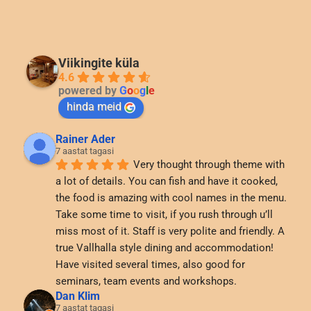
Viikingite küla
4.6
powered by
G
o
o
g
l
e
hinda meid
Rainer Ader
7 aastat tagasi
Very thought through theme with 
a lot of details. You can fish and have it cooked, 
the food is amazing with cool names in the menu. 
Take some time to visit, if you rush through u’ll 
miss most of it. Staff is very polite and friendly. A 
true Vallhalla style dining and accommodation! 
Have visited several times, also good for 
seminars, team events and workshops.
Dan Klim
7 aastat tagasi