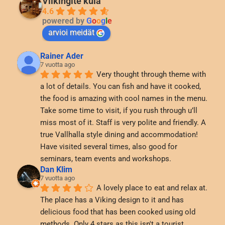
Viikingite küla
4.6
powered by
G
o
o
g
l
e
arvioi meidät
Rainer Ader
7 vuotta ago
Very thought through theme with 
a lot of details. You can fish and have it cooked, 
the food is amazing with cool names in the menu. 
Take some time to visit, if you rush through u’ll 
miss most of it. Staff is very polite and friendly. A 
true Vallhalla style dining and accommodation! 
Have visited several times, also good for 
seminars, team events and workshops.
Dan Klim
7 vuotta ago
A lovely place to eat and relax at. 
The place has a Viking design to it and has 
delicious food that has been cooked using old 
methods. Only 4 stars as this isn't a tourist 