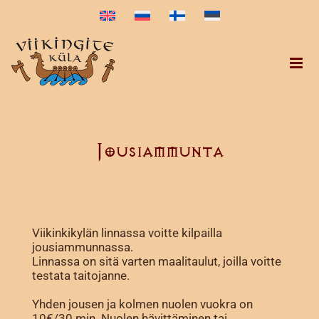
Skip
to
content
Jousiammunta
Viikinkikylän linnassa voitte kilpailla
jousiammunnassa.
Linnassa on sitä varten maalitaulut, joilla voitte
testata taitojanne.
Yhden jousen ja kolmen nuolen vuokra on
10€/30 min. Nuolen hävittäminen tai