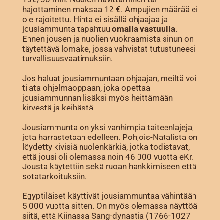
hajottaminen maksaa 12 €. Ampujien määrää ei
ole rajoitettu. Hinta ei sisällä ohjaajaa ja
jousiammunta tapahtuu
omalla vastuulla
.
Ennen jousen ja nuolien vuokraamista sinun on
täytettävä lomake, jossa vahvistat tutustuneesi
turvallisuusvaatimuksiin.
Jos haluat jousiammuntaan ohjaajan, meiltä voi
tilata ohjelmaoppaan, joka opettaa
jousiammunnan lisäksi myös heittämään
kirvestä ja keihästä.
Jousiammunta on yksi vanhimpia taiteenlajeja,
jota harrastetaan edelleen. Pohjois-Natalista on
löydetty kivisiä nuolenkärkiä, jotka todistavat,
että jousi oli olemassa noin 46 000 vuotta eKr.
Jousta käytettiin sekä ruoan hankkimiseen että
sotatarkoituksiin.
Egyptiläiset käyttivät jousiammuntaa vähintään
5 000 vuotta sitten. On myös olemassa näyttöä
siitä, että Kiinassa Sang-dynastia (1766-1027