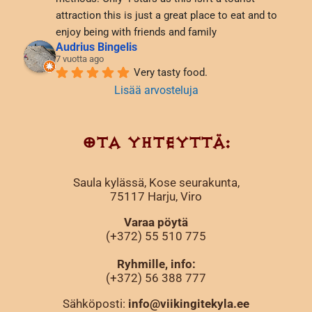
attraction this is just a great place to eat and to 
enjoy being with friends and family
Audrius Bingelis
7 vuotta ago
Very tasty food.
Lisää arvosteluja
OTA YHTEYTTÄ:
Saula kylässä, Kose seurakunta,
75117 Harju, Viro
Varaa pöytä
(+372) 55 510 775
Ryhmille, info:
(+372) 56 388
777
Sähköposti:
info@viikingitekyla.ee