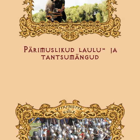
Pärimuslikud laulu- ja
tantsumängud