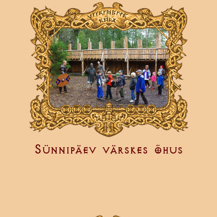
Sünnipäev värskes õhus