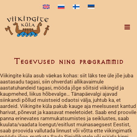
Skip
to
content
Tegevused ning programmid
Viikingite küla asub väekas kohas: siit läks tee üle jõe juba
aastasadu tagasi, siin ohverdati allikavaimule
aastatuhandeid tagasi, mööda jõge sõitsid viikingid ja
kaupmehed, liikus hõbevalge… Tänapäevalgi ajavad
siinkandi põllud muistseid odaotsi välja, juhtub ka, et
aardeid. Viikingite küla pakub kauge aja meelsusest kantud
harivat, põnevat ja kaasavat meeletoidet. Saab end proovile
panna erinevates rammukatsumistes ja seiklustes, saab
kuulata/vaadata loengut/esitlust muinasaegsest Eestist,
saab proovida vallutada linnust või võtta ette viikingimatk
mööda jõge, matkata Saula Siniallikatele või püüda kinni