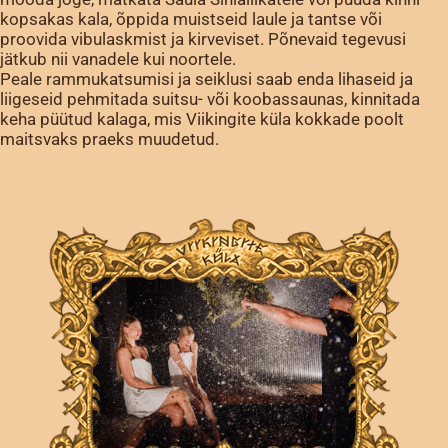
kopsakas kala, õppida muistseid laule ja tantse või
proovida vibulaskmist ja kirveviset. Põnevaid tegevusi
jätkub nii vanadele kui noortele.
Peale rammukatsumisi ja seiklusi saab enda lihaseid ja
liigeseid pehmitada suitsu- või koobassaunas, kinnitada
keha püütud kalaga, mis Viikingite küla kokkade poolt
maitsvaks praeks muudetud.