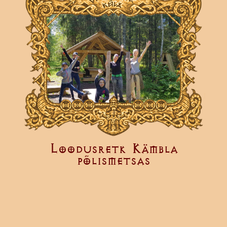
Loodusretk Kämbla
põlismetsas