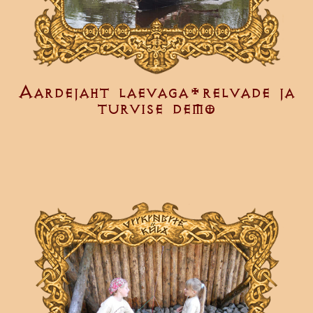
Aardejaht laevaga+relvade ja
turvise demo