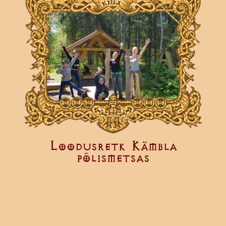
Loodusretk Kämbla
põlismetsas