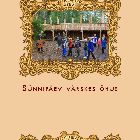
Sünnipäev värskes õhus