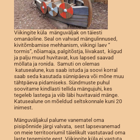
Viikingite küla mänguväljak on täiesti
omanäoline. Seal on vahvad mängulinnused,
kivitõmbamise mehhanism, viikingi laev “
tormis“, nõiamaja, palgitõstja, liivakast, kiigud
ja palju muud huvitavat, kus lapsed saavad
möllata ja ronida. Samuti on olemas
katusealune, kus saab istuda ja soovi korral
saab seda kasutada sünnipäeva või mõne muu
tähtpäeva pidamiseks. Sündmuste puhul
soovitame kindlasti tellida mängujuhi, kes
tegeleb lastega ja viib läbi huvitavaid mänge.
Katusealune on mõeldud seltskonnale kuni 20
inimest.
Mänguväljakul palume vanematel oma
pisipõnnide järgi valvata, sest lapsevanemad
on meie territooriumil täielikult vastutavad oma
laste tegemiste eest. Viikingite küla ei vastuta